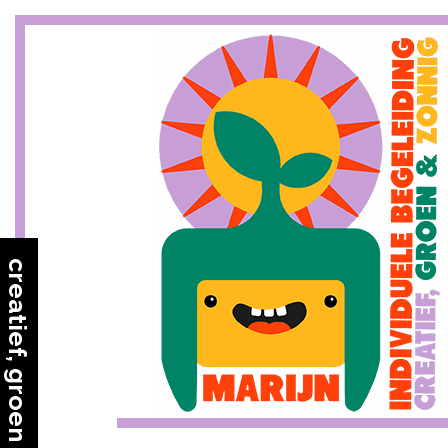
Skip
to
content
creatief, groen & zonnig