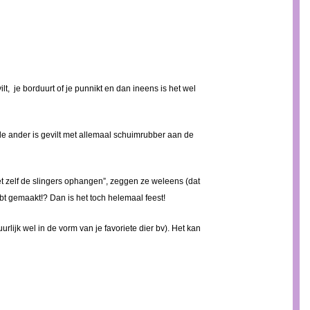
vilt, je borduurt of je punnikt en dan ineens is het wel
de ander is gevilt met allemaal schuimrubber aan de
oet zelf de slingers ophangen”, zeggen ze weleens (dat
ebt gemaakt!? Dan is het toch helemaal feest!
ijk wel in de vorm van je favoriete dier bv). Het kan