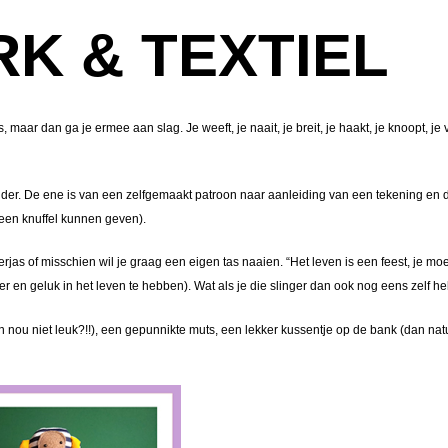
K & TEXTIEL
, maar dan ga je ermee aan slag. Je weeft, je naait, je breit, je haakt, je knoopt, je 
onder. De ene is van een zelfgemaakt patroon naar aanleiding van een tekening en 
 een knuffel kunnen geven).
erjas of misschien wil je graag een eigen tas naaien. “Het leven is een feest, je m
ier en geluk in het leven te hebben). Wat als je die slinger dan ook nog eens zelf h
niet leuk?!!), een gepunnikte muts, een lekker kussentje op de bank (dan natuurl