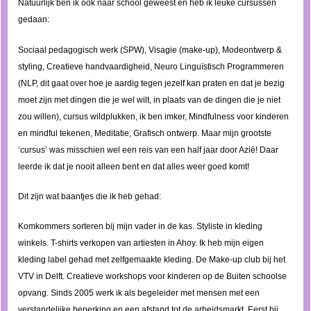
Natuurlijk ben ik ook naar school geweest en heb ik leuke cursussen
gedaan:
Sociaal pedagogisch werk (SPW), Visagie (make-up), Modeontwerp &
styling, Creatieve handvaardigheid, Neuro Linguïstisch Programmeren
(NLP, dit gaat over hoe je aardig tegen jezelf kan praten en dat je bezig
moet zijn met dingen die je wel wilt, in plaats van de dingen die je niet
zou willen), cursus wildplukken, ik ben imker, Mindfulness voor kinderen
en mindful tekenen, Meditatie, Grafisch ontwerp. Maar mijn grootste
‘cursus’ was misschien wel een reis van een half jaar door Azië! Daar
leerde ik dat je nooit alleen bent en dat alles weer goed komt!
Dit zijn wat baantjes die ik heb gehad:
Komkommers sorteren bij mijn vader in de kas. Styliste in kleding
winkels. T-shirts verkopen van artiesten in Ahoy. Ik heb mijn eigen
kleding label gehad met zelfgemaakte kleding. De Make-up club bij het
VTV in Delft. Creatieve workshops voor kinderen op de Buiten schoolse
opvang. Sinds 2005 werk ik als begeleider met mensen met een
verstandelijke beperking en een afstand tot de arbeidsmarkt. Eerst bij