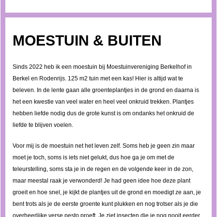
MOESTUIN & BUITEN
Sinds 2022 heb ik een moestuin bij Moestuinvereniging Berkelhof in
Berkel en Rodenrijs. 125 m2 tuin met een kas! Hier is altijd wat te
beleven. In de lente gaan alle groenteplantjes in de grond en daarna is
het een kwestie van veel water en heel veel onkruid trekken. Plantjes
hebben liefde nodig dus de grote kunst is om ondanks het onkruid de
liefde te blijven voelen.
Voor mij is de moestuin net het leven zelf. Soms heb je geen zin maar
moet je toch, soms is iets niet gelukt, dus hoe ga je om met de
teleurstelling, soms sta je in de regen en de volgende keer in de zon,
maar meestal raak je verwonderd! Je had geen idee hoe deze plant
groeit en hoe snel, je kijkt de plantjes uit de grond en moedigt ze aan, je
bent trots als je de eerste groente kunt plukken en nog trotser als je die
overheerlijke verse pesto proeft. Je ziet insecten die je nog nooit eerder